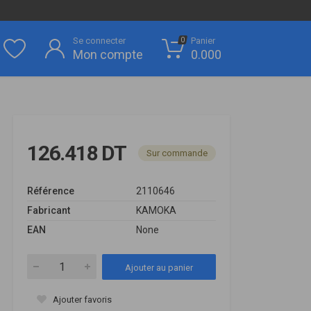
Se connecter
Panier
0
Mon compte
0.000
126.418 DT
Sur commande
Référence
2110646
Fabricant
KAMOKA
EAN
None
Ajouter au panier
Ajouter favoris