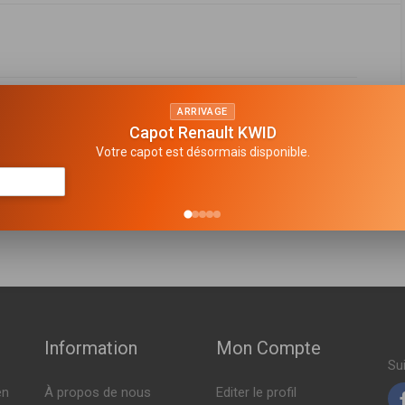
avant
ARRIVAGE
Capot Renault KWID
Votre capot est désormais disponible.
FABRICANT
PRIX
608191280
,
1606292480
 114ch ( 05-2012 > en cours )
0A015
h ( 04-2012 > en cours )
 06-2010 > en cours )
Information
Mon Compte
 06-2010 > en cours )
Su
en
À propos de nous
Editer le profil