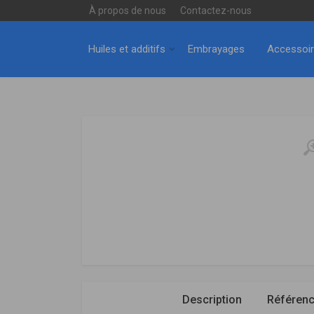
À propos de nous
Contactez-nous
Huiles et additifs
Embrayages
Accessoi
Description
Référen