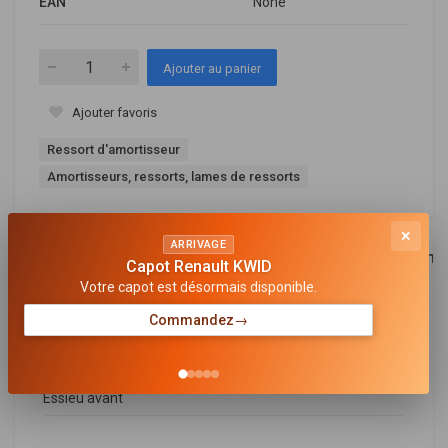
EAN
None
Ajouter au panier
Ajouter favoris
Ressort d'amortisseur
Amortisseurs, ressorts, lames de ressorts
×
ARRIVAGE
Description
Références
Equivalence
Compa
Capot Renault KWID
OEM
Votre capot est désormais disponible.
Commandez
→
Général
CÔTÉ D'ASSEMBLAGE
Essieu avant