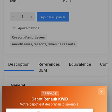
EAN
None
Ajouter au panier
Ajouter favoris
Ressort d'amortisseur
Amortisseurs, ressorts, lames de ressorts
Description
Références
Equivalence
Compa
OEM
Général
×
ARRIVAGE
CÔTÉ D'ASSEMBLAGE
Capot Renault KWID
Essieu avant
Votre capot est désormais disponible.
CHÂSSIS