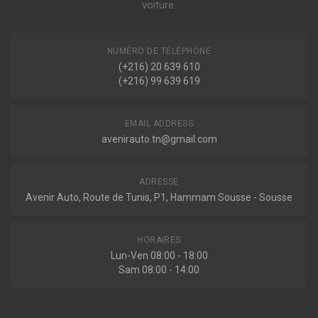
1.3 D MULTIJET 95ch ( 07-2010 > en cours )
voiture.
Voir plus
Peugeot
NUMÉRO DE TÉLÉPHONE
(+216) 20 639 610
BIPPER (AA_)
(+216) 99 639 619
1.3 HDI 75 75ch ( 10-2010 > en cours )
1.3 HDi 80 / BlueHDi 80 80ch ( 12-2015 > en cours )
Voir plus
EMAIL ADDRESS
avenirauto.tn@gmail.com
ADRESSE
Avenir Auto, Route de Tunis, P1, Hammam Sousse - Sousse
HORAIRES
Lun-Ven 08:00 - 18:00
Sam 08:00 - 14:00