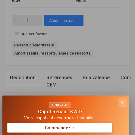
EAN
None
Ajouter au panier
Ajouter favoris
Ressort d'amortisseur
Amortisseurs, ressorts, lames de ressorts
Description
Références
Equivalence
Compa
OEM
×
Général
ARRIVAGE
Capot Renault KWID
MODÈLE DE RESSORT
Votre capot est désormais disponible.
Ressort à boudin
Commandez
→
CÔTÉ D'ASSEMBLAGE