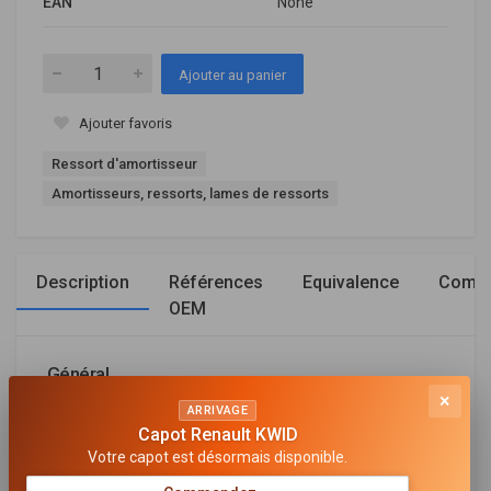
EAN
None
Ajouter au panier
Ajouter favoris
Ressort d'amortisseur
Amortisseurs, ressorts, lames de ressorts
Description
Références
Equivalence
Compa
OEM
Général
×
ARRIVAGE
CÔTÉ D'ASSEMBLAGE
Capot Renault KWID
Essieu avant
Votre capot est désormais disponible.
CHÂSSIS