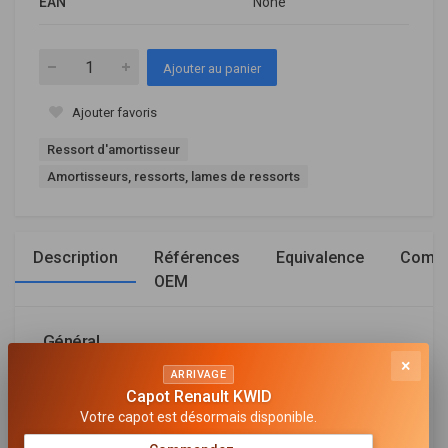
EAN
None
Ajouter au panier
Ajouter favoris
Ressort d'amortisseur
Amortisseurs, ressorts, lames de ressorts
Description
Références
Equivalence
Compa
OEM
Général
×
ARRIVAGE
CÔTÉ D'ASSEMBLAGE
Capot Renault KWID
Essieu avant
Votre capot est désormais disponible.
CHÂSSIS