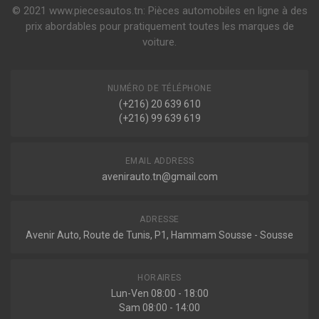
1.6 102ch ( 03-2004 > en cours )
© 2021 www.piecesautos.tn: Pièces automobiles en ligne à des
1.6 LPG 102ch ( 09-2009 > en cours )
2110832
Voir plus
prix abordables pour pratiquement toutes les marques de
Ressort de suspension
voiture.
ALTEA XL (5P5, 5P8)
1.6 102ch ( 10-2006 > en cours )
1.6 LPG 102ch ( 09-2009 > en cours )
Voir plus
NUMÉRO DE TÉLÉPHONE
Sur commande
(+216) 20 639 610
LEON (1P1)
(+216) 99 639 619
2.0 TDI 16V 140ch ( 07-2005 > 12-2012 )
2.0 TDI 140ch ( 10-2005 > 10-2010 )
Voir plus
EMAIL ADDRESS
TOLEDO III (5P2)
avenirauto.tn@gmail.com
1.6 102ch ( 10-2004 > 05-2009 )
2.0 TDI 16V 140ch ( 04-2004 > 05-2009 )
Voir plus
ADRESSE
Avenir Auto, Route de Tunis, P1, Hammam Sousse - Sousse
Volkswagen
HORAIRES
TOURAN (1T1, 1T2)
1.4 TSI 140ch ( 02-2006 > 05-2010 )
Lun-Ven 08:00 - 18:00
Sam 08:00 - 14:00
TOURAN (1T3)