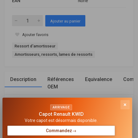
EAN
None
Ajouter au panier
Ajouter favoris
Ressort d'amortisseur
Amortisseurs, ressorts, lames de ressorts
Description
Références
Equivalence
Compa
OEM
×
Général
ARRIVAGE
Capot Renault KWID
MODÈLE DE RESSORT
Votre capot est désormais disponible.
Ressort à boudin
Commandez
→
CÔTÉ D'ASSEMBLAGE