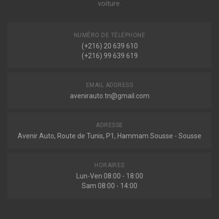
1.5 DCI 68ch ( 06-2005 > en cours )
voiture.
Voir plus
KANGOO EXPRESS (FC0/1_)
Indisponible
1.5 DCI 65ch ( 12-2001 > en cours )
NUMÉRO DE TÉLÉPHONE
1.5 DCI 68ch ( 06-2005 > en cours )
(+216) 20 639 610
Voir plus
(+216) 99 639 619
SP2914
Ressort de suspension
EMAIL ADDRESS
avenirauto.tn@gmail.com
Indisponible
ADRESSE
Avenir Auto, Route de Tunis, P1, Hammam Sousse - Sousse
SE2914
Ressort de suspension
HORAIRES
Lun-Ven 08:00 - 18:00
Sam 08:00 - 14:00
Indisponible
2110054