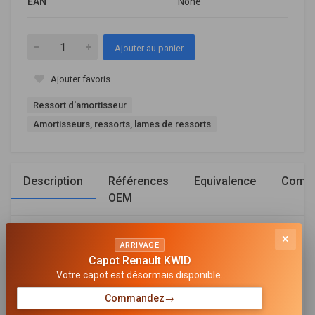
EAN
None
Ajouter au panier
Ajouter favoris
Ressort d'amortisseur
Amortisseurs, ressorts, lames de ressorts
Description
Références
Equivalence
Compa
OEM
×
Général
ARRIVAGE
Capot Renault KWID
CÔTÉ D'ASSEMBLAGE
Votre capot est désormais disponible.
Essieu avant
Commandez
→
MODÈLE DE RESSORT