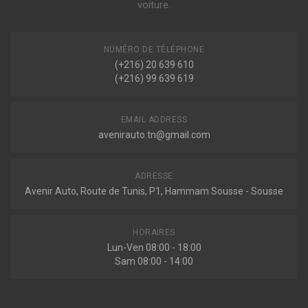
voiture.
Indisponible
NUMÉRO DE TÉLÉPHONE
(+216) 20 639 610
(+216) 99 639 619
2110232
Ressort de suspension
EMAIL ADDRESS
avenirauto.tn@gmail.com
Sur commande
ADRESSE
Avenir Auto, Route de Tunis, P1, Hammam Sousse - Sousse
2120269
Ressort de suspension
HORAIRES
Lun-Ven 08:00 - 18:00
Sam 08:00 - 14:00
Sur commande