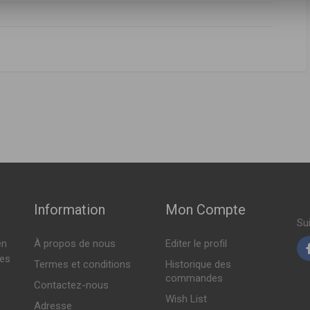
FABRICANT
PRIX
P
,
5002LR
,
5002LY
,
5002EG
003 > 09-2012 )
A2023211904
,
A2103211204
,
A2103212904
,
2023211504
,
Indisponible
006 > 12-2009 )
103211204
,
2103212904
P
,
5002LY
,
5002EG
Indisponible
Indisponible
Information
Mon Compte
Su
Sur commande
en
À propos de nous
Editer le profil
tes
Termes et conditions
Historique des
commandes
Contactez-nous
Wish List
Adresse