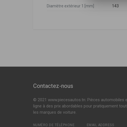
Diamètre extérieur 1 [mm]
143
Citroën
DÉSIGNATION
Citroën
5002EN
,
5002E
SP3418
C2 (JM_)
1.1 60ch ( 09-2
Mercedes-benz
A2023211504
,
Ressort de suspension
1.4 75ch ( 10-2
2023211904
,
2
Voir plus
Peugeot
5002EN
,
5002E
SE3418
Ressort de suspension
SP3419
Ressort de suspension
Contactez-nous
2110183
© 2021 www.piecesautos.tn: Pièces automobiles 
Ressort de suspension
ligne à des prix abordables pour pratiquement tou
les marques de voiture.
NUMÉRO DE TÉLÉPHONE
EMAIL ADDRESS