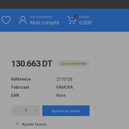
Se connecter
Panier
0
Mon compte
0.000
130.663 DT
Sur commande
Référence
2110126
Fabricant
KAMOKA
EAN
None
Ajouter au panier
Ajouter favoris