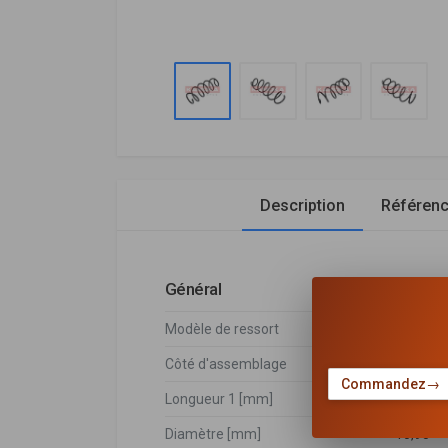
Description
Référen
Général
Modèle de ressort
Ressort 
Côté d'assemblage
Essieu 
Commandez
→
Longueur 1 [mm]
398
Diamètre [mm]
10,95