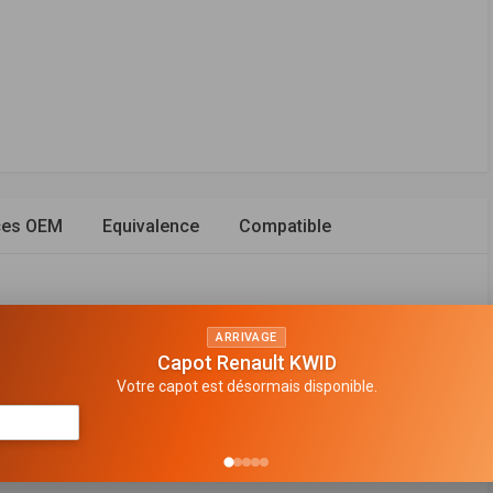
ces OEM
Equivalence
Compatible
ARRIVAGE
Capot Renault KWID
à boudin
Votre capot est désormais disponible.
avant