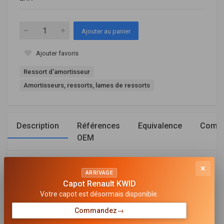
Ajouter au panier
Ajouter favoris
Ressort d'amortisseur
Amortisseurs, ressorts, lames de ressorts
Description
Références
Equivalence
Compa
OEM
Général
×
ARRIVAGE
Capot Renault KWID
MODÈLE DE RESSORT
Votre capot est désormais disponible.
Ressort à boudin
Commandez
→
CÔTÉ D'ASSEMBLAGE
Essieu avant