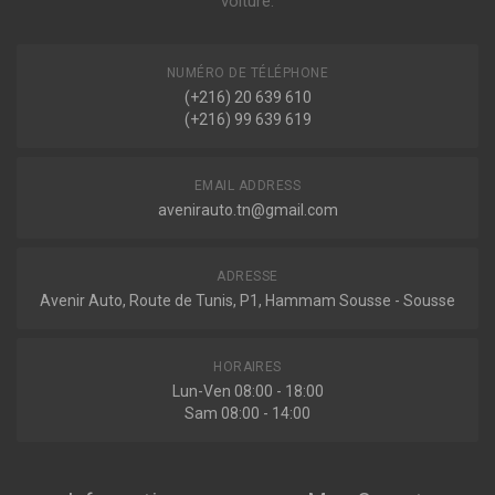
voiture.
Voir plus
306 (7B, N3, N5)
1.1 60ch ( 06-1994 > 05-2001 )
NUMÉRO DE TÉLÉPHONE
Sur commande
(+216) 20 639 610
306 3/5 PORTES (7A, 7C, N3, N5)
(+216) 99 639 619
1.1 60ch ( 05-1993 > 05-2001 )
SP3320
Ressort de suspension
EMAIL ADDRESS
avenirauto.tn@gmail.com
Indisponible
ADRESSE
Avenir Auto, Route de Tunis, P1, Hammam Sousse - Sousse
2110141
Ressort de suspension
HORAIRES
Lun-Ven 08:00 - 18:00
Sam 08:00 - 14:00
Sur commande