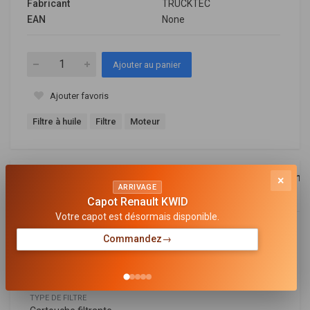
Fabricant
TRUCKTEC
EAN
None
Ajouter au panier
Ajouter favoris
Filtre à huile
Filtre
Moteur
Description
Références
Equivalence
Compa
×
ARRIVAGE
OEM
Capot Renault KWID
Votre capot est désormais disponible.
Général
Commandez
→
POUR NUMÉRO OE
11 42 2 246 131
TYPE DE FILTRE