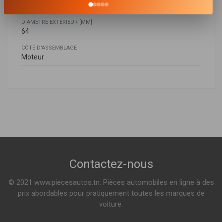
31
DIAMÈTRE EXTÉRIEUR [MM]
64
CÔTÉ D'ASSEMBLAGE
Moteur
Ford
FORD
FO-ECO126
1720612
,
BB3Q6744BA
,
U2Y014302
Filtre à huile
RANGER (TKE)
2.2 TDCI 125ch ( 04-2011 > en cours )
FORD USA
2.2 TDCI 4X4 125ch ( 04-2011 > en cours )
1720612
,
BB3Q6744BA
Voir plus
MAZDA
BB3Q6744BA
,
U2Y014302
,
U20214302
Contactez-nous
Indisponible
© 2021 www.piecesautos.tn: Pièces automobiles en ligne à des
F125001
prix abordables pour pratiquement toutes les marques de
Filtre à huile
voiture.