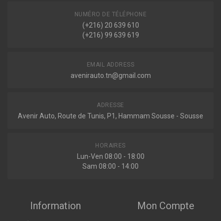
NUMÉRO DE TÉLÉPHONE
(+216) 20 639 610
Indisponible
(+216) 99 639 619
ADM52124
EMAIL ADDRESS
Filtre à huile
avenirauto.tn@gmail.com
ADRESSE
Avenir Auto, Route de Tunis, P1, Hammam Sousse - Sousse
Indisponible
HORAIRES
LO-200
Lun-Ven 08:00 - 18:00
Filtre à huile
Sam 08:00 - 14:00
Information
Mon Compte
Indisponible