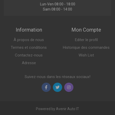
Voir plus
Lun-Ven 08:00 - 18:00
Sam 08:00 - 14:00
NUBIRA BREAK
1.6 109ch ( 03-2005 > 12-2011 )
1.8 122ch ( 03-2005 > 12-2009 )
Voir plus
Indisponible
Information
Mon Compte
REZZO
1.6 107ch ( 08-2005 > en cours )
LK-4001
À propos de nous
Editer le profil
1.6 105ch ( 03-2005 > en cours )
Jeu de pièces, inspection
Voir plus
Termes et conditions
Historique des commandes
Contactez-nous
Wish List
Daewoo
Adresse
ESPERO (KLEJ)
Indisponible
1.5 16V 88ch ( 10-1993 > 09-1994 )
Suivez-nous dans les réseaux sociaux!
1.5 16V 90ch ( 02-1995 > 06-1999 )
Voir plus
LK-3001
EVANDA (KLAL)
Jeu de pièces, inspection
2.0 131ch ( 08-2002 > en cours )
KALOS (KLAS)
Powered by Avenir Auto IT
1.4 16V 94ch ( 04-2003 > en cours )
1.4 83ch ( 09-2002 > en cours )