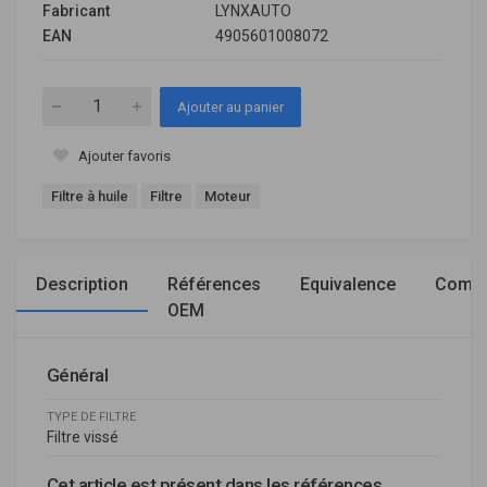
Fabricant
LYNXAUTO
EAN
4905601008072
Ajouter au panier
Ajouter favoris
Filtre à huile
Filtre
Moteur
Description
Références
Equivalence
Compa
OEM
Général
TYPE DE FILTRE
Filtre vissé
Cet article est présent dans les références