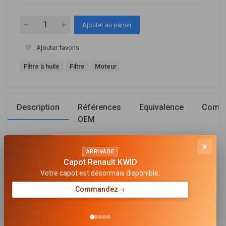
Ajouter au panier
Ajouter favoris
Filtre à huile
Filtre
Moteur
Description
Références
Equivalence
Compa
OEM
×
Général
ARRIVAGE
Capot Renault KWID
HAUTEUR [MM]
Votre capot est désormais disponible.
72
Commandez
→
FILETAGE
M20 P1.5
DIAMÈTRE EXTÉRIEUR [MM]