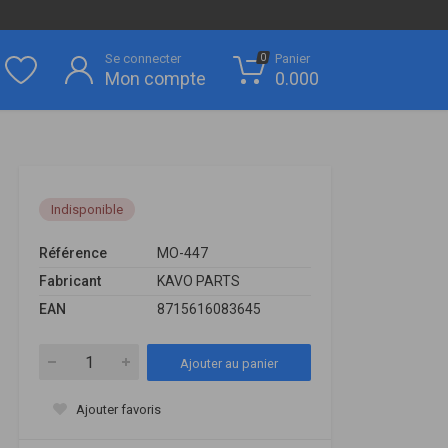
Se connecter
Panier
0
Mon compte
0.000
Indisponible
Référence
MO-447
Fabricant
KAVO PARTS
EAN
8715616083645
Ajouter au panier
Ajouter favoris