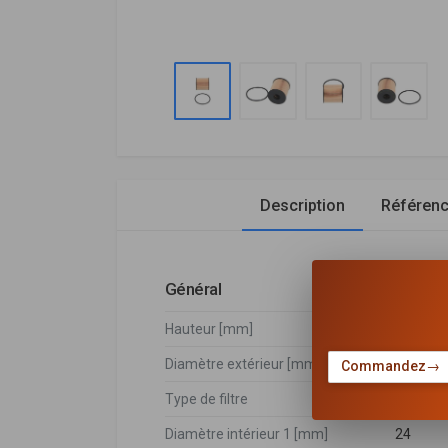
Description
Référen
Général
Hauteur [mm]
69
Diamètre extérieur [mm]
64
Commandez
→
Type de filtre
Cartouch
Diamètre intérieur 1 [mm]
24