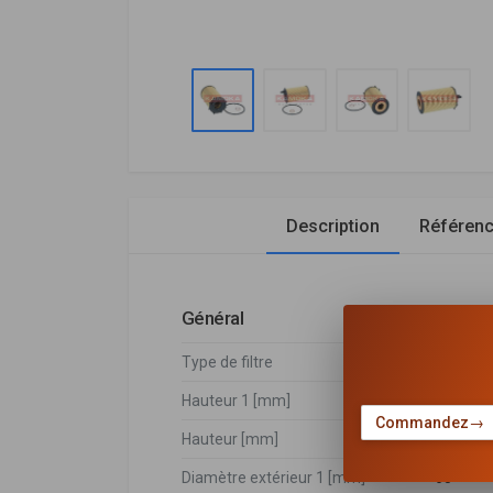
Description
Référen
Général
Type de filtre
Cartouch
Hauteur 1 [mm]
105
Commandez
→
Hauteur [mm]
105
Diamètre extérieur 1 [mm]
65