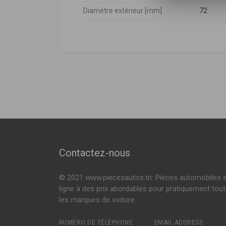
Diamètre extérieur [mm]
72
DÉSIGNATION
Hyundai
263203CAA0
FO-ECO132
Kia
263203CAA0
Filtre à huile
Contactez-nous
© 2021 www.piecesautos.tn: Pièces automobiles 
ligne à des prix abordables pour pratiquement tou
les marques de voiture.
NUMÉRO DE TÉLÉPHONE
EMAIL ADDRESS