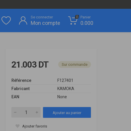
Se connecter
Panier
0
Mon compte
0.000
21.003 DT
Sur commande
Référence
F127401
Fabricant
KAMOKA
EAN
None
Ajouter au panier
Ajouter favoris