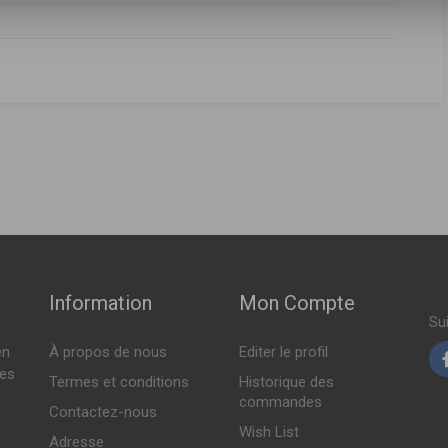
FABRICANT
PRIX
Indisponible
Information
Mon Compte
Su
en
À propos de nous
Editer le profil
tes
Termes et conditions
Historique des
commandes
Contactez-nous
Wish List
Adresse