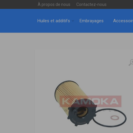
À propos de nous
Contactez-nous
Huiles et additifs
Embrayages
Accessoi