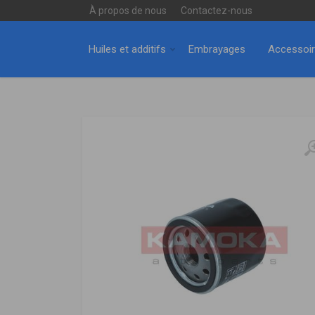
À propos de nous
Contactez-nous
Huiles et additifs
Embrayages
Accessoi