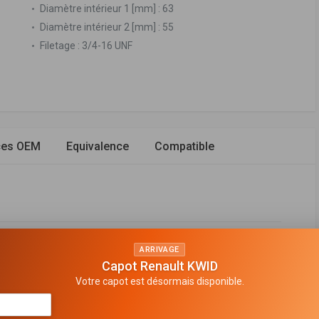
Diamètre intérieur 1 [mm] :
63
Diamètre intérieur 2 [mm] :
55
Filetage :
3/4-16 UNF
ces OEM
Equivalence
Compatible
ssé
ARRIVAGE
clapet de non retour
Capot Renault KWID
Votre capot est désormais disponible.