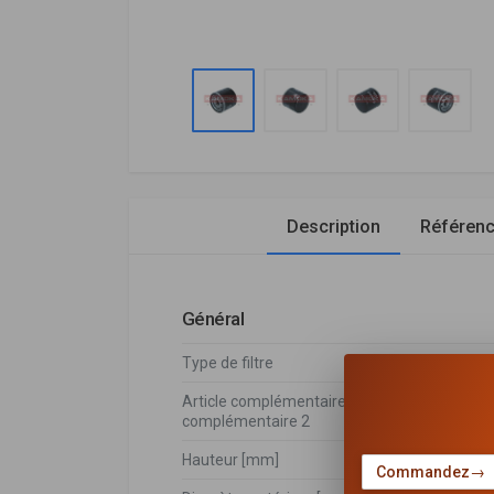
Description
Référen
Général
Type de filtre
Filtre vi
Article complémentaire / Info
avec un 
complémentaire 2
Hauteur [mm]
67
Commandez
→