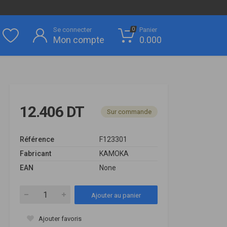
Se connecter
Panier
0
Mon compte
0.000
12.406 DT
Sur commande
Référence
F123301
Fabricant
KAMOKA
EAN
None
Ajouter au panier
Ajouter favoris