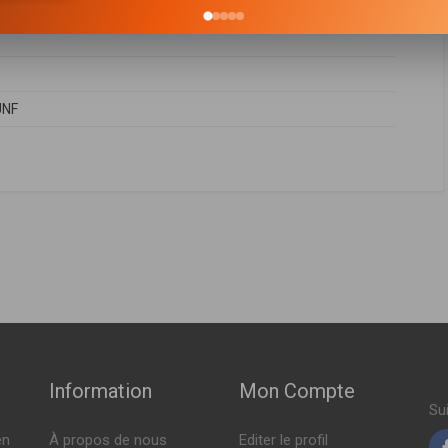
UNF
FABRICANT
PRIX
Indisponible
Indisponible
Indisponible
Information
Mon Compte
Su
en
À propos de nous
Editer le profil
Indisponible