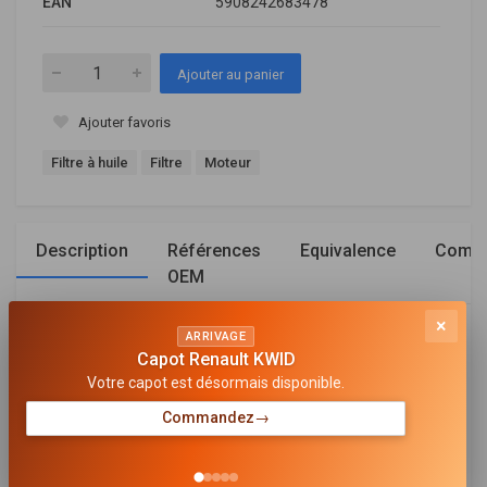
EAN
5908242683478
Ajouter au panier
Ajouter favoris
Filtre à huile
Filtre
Moteur
Description
Références
Equivalence
Compa
OEM
×
ARRIVAGE
Général
Capot Renault KWID
Votre capot est désormais disponible.
TYPE DE FILTRE
Cartouche filtrante
Commandez
→
HAUTEUR [MM]
174