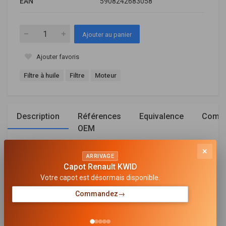
EAN
5908242683058
Ajouter au panier
Ajouter favoris
Filtre à huile
Filtre
Moteur
Description
Références
Equivalence
Compa
OEM
×
ARRIVAGE
Général
Capot Renault KWID
Votre capot est désormais disponible.
TYPE DE FILTRE
Cartouche filtrante
Commandez
→
HAUTEUR [MM]
152