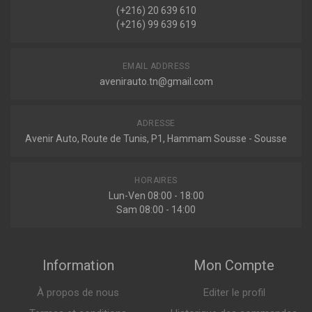
Voir plus
(+216) 20 639 610
(+216) 99 639 619
C70 I COUPÉ
F109101
2.0 T 163ch ( 03-2000 > 09-2002 )
Filtre à huile
2.0 T 226ch ( 03-1997 > 09-2002 )
EMAIL ADDRESS
Voir plus
avenirauto.tn@gmail.com
S40 I (VS)
1.6 105ch ( 09-1995 > 08-1999 )
Sur commande
1.6 109ch ( 03-1999 > 12-2003 )
ADRESSE
Voir plus
Avenir Auto, Route de Tunis, P1, Hammam Sousse - Sousse
S60 I
T5 250ch ( 11-2000 > 04-2010 )
2.0 T 180ch ( 07-2000 > 04-2010 )
HORAIRES
Voir plus
Lun-Ven 08:00 - 18:00
Sam 08:00 - 14:00
S70 (LS)
2.0 163ch ( 01-1997 > 11-2000 )
2.0 126ch ( 01-1997 > 11-2000 )
Voir plus
Information
Mon Compte
S80 I (TS, XY)
2.0 163ch ( 06-1998 > 07-2006 )
À propos de nous
Editer le profil
2.0 T 226ch ( 06-1998 > 07-2006 )