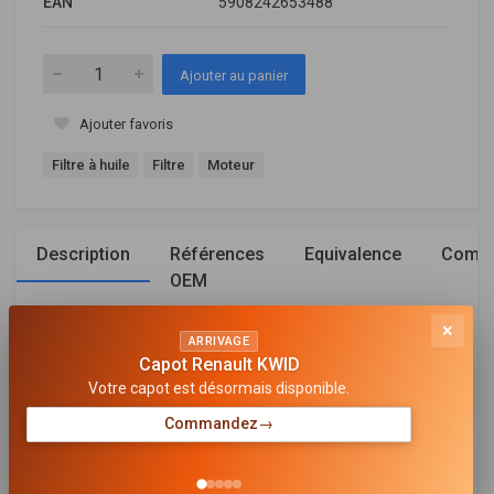
EAN
5908242653488
Ajouter au panier
Ajouter favoris
Filtre à huile
Filtre
Moteur
Description
Références
Equivalence
Compa
OEM
×
ARRIVAGE
Général
Capot Renault KWID
Votre capot est désormais disponible.
TYPE DE FILTRE
Cartouche filtrante
Commandez
→
HAUTEUR [MM]
79