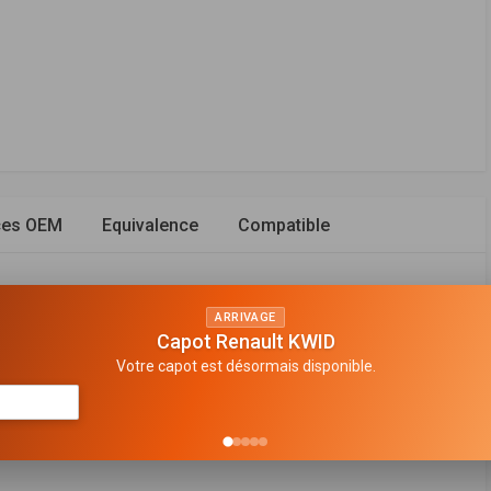
ces OEM
Equivalence
Compatible
ARRIVAGE
Capot Renault KWID
ssé
Votre capot est désormais disponible.
5