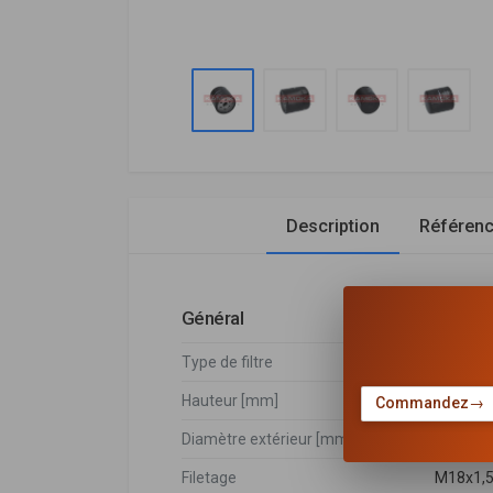
Description
Référen
Général
Type de filtre
Filtre vi
Hauteur [mm]
79
Commandez
→
Diamètre extérieur [mm]
77
Filetage
M18x1,