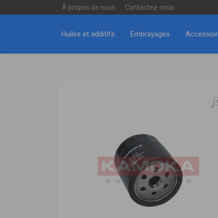
À propos de nous
Contactez-nous
Huiles et additifs
Embrayages
Accessoi