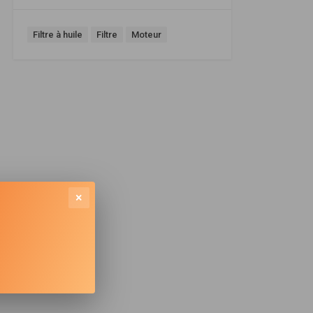
Filtre à huile
Filtre
Moteur
×