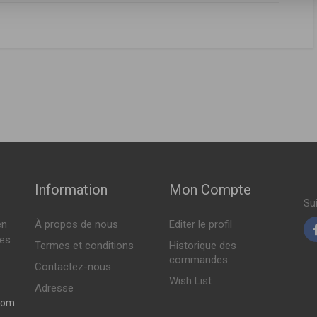
FABRICANT
PRIX
97406
,
96458873D
,
96352845
,
96458873
,
96879797
,
EC94797406
,
56954
,
93178952
,
93743595
,
96395221
,
94632619
,
93179720
,
FOGLIO 155ch ( 03-1998 > 01-2001 )
Indisponible
12-1994 > 12-1996 )
109A9
ch ( 12-1994 > 12-1996 )
58873D
,
96352845
,
96458873
,
96879797
,
EC94797406
,
93743595
,
Indisponible
 10-2003 > 09-2005 )
804
,
5009285
,
5016786
 10-2003 > 05-2006 )
Information
Mon Compte
Indisponible
56300
,
93156310
,
93156954
,
93743595
,
94630907
,
94632619
Su
ch ( 01-1990 > 09-1994 )
en
À propos de nous
Editer le profil
Indisponible
tes
Termes et conditions
Historique des
81
,
650382
,
650401
,
90183727
,
93156245
,
93156300
,
93156305
,
commandes
56954
,
93178952
,
93743595
,
96395221
,
VOF93
,
90348728
,
Contactez-nous
10935
,
93179720
,
95509857
Indisponible
Wish List
986 > 07-1988 )
Adresse
109A9
,
1109K4
com
11-2003 > 08-2005 )