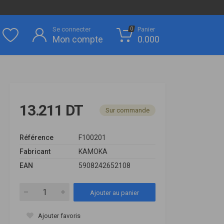
Se connecter
Panier
0
Mon compte
0.000
13.211 DT
Sur commande
Référence
F100201
Fabricant
KAMOKA
EAN
5908242652108
Ajouter au panier
Ajouter favoris