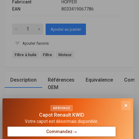
Fabricant
HOFFER
EAN
8033419067786
Ajouter au panier
Ajouter favoris
Filtre à huile
Filtre
Moteur
Description
Références
Equivalence
Compa
OEM
×
Général
ARRIVAGE
Capot Renault KWID
POUR NUMÉRO OE
Votre capot est désormais disponible.
6421800009
Commandez
→
HAUTEUR [MM]