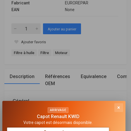
Fabricant
EUROREPAR
EAN
None
Ajouter au panier
Ajouter favoris
Filtre à huile
Filtre
Moteur
Description
Références
Equivalence
Compa
OEM
Général
×
ARRIVAGE
MATÉRIEL
Capot Renault KWID
Papier
Votre capot est désormais disponible.
TYPE DE FILTRE