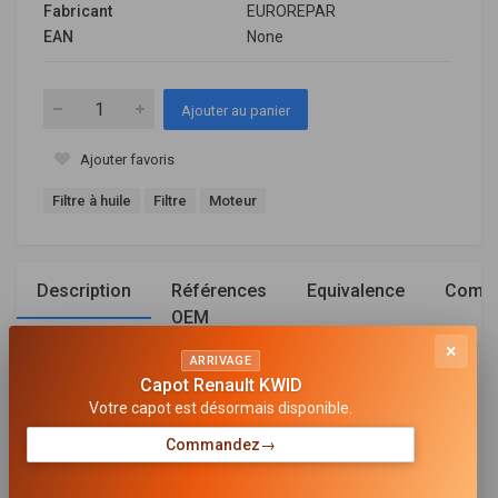
Fabricant
EUROREPAR
EAN
None
Ajouter au panier
Ajouter favoris
Filtre à huile
Filtre
Moteur
Description
Références
Equivalence
Compa
OEM
×
ARRIVAGE
Général
Capot Renault KWID
Votre capot est désormais disponible.
TYPE DE FILTRE
Commandez
→
Cartouche filtrante
HAUTEUR [MM]