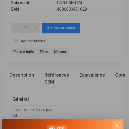
Fabricant
CONTINENTAL
EAN
4006633451628
Ajouter au panier
Ajouter favoris
Filtre à huile
Filtre
Moteur
Description
Références
Equivalence
Compa
OEM
Général
DIAMÈTRE EXTÉRIEUR [MM]
80
×
DIAMÈTRE INTÉRIEUR 1 [MM]
ARRIVAGE