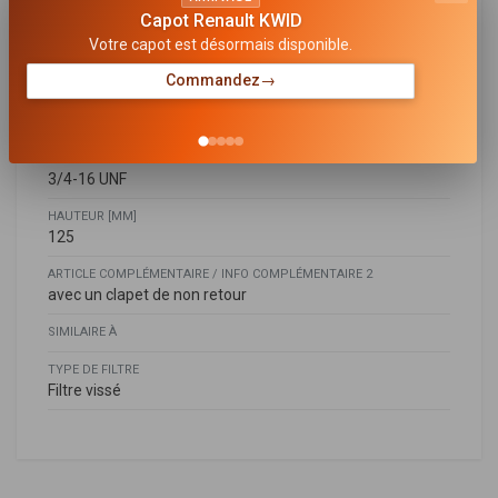
57
Capot Renault KWID
Votre capot est désormais disponible.
DIAMÈTRE EXTÉRIEUR 2 [MM]
63
Commandez
→
DIAMÈTRE EXTÉRIEUR 1 [MM]
84
FILETAGE
3/4-16 UNF
HAUTEUR [MM]
125
ARTICLE COMPLÉMENTAIRE / INFO COMPLÉMENTAIRE 2
avec un clapet de non retour
SIMILAIRE À
TYPE DE FILTRE
Filtre vissé
Daihatsu
DAIHATSU
F104601
1560133020
,
1560187105