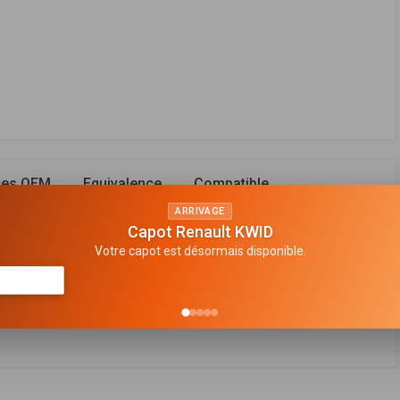
ces OEM
Equivalence
Compatible
ARRIVAGE
Capot Renault KWID
Votre capot est désormais disponible.
e filtrante
ABRICANT
PRIX