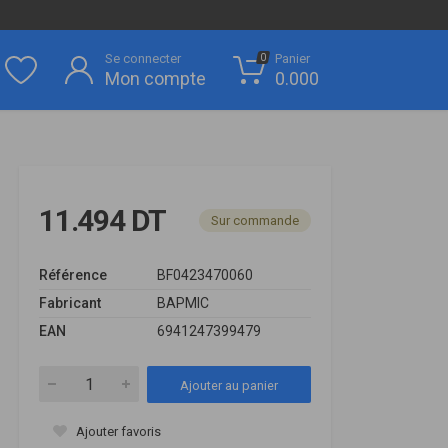
Se connecter
Panier
0
Mon compte
0.000
11.494 DT
Sur commande
Référence
BF0423470060
Fabricant
BAPMIC
EAN
6941247399479
Ajouter au panier
Ajouter favoris