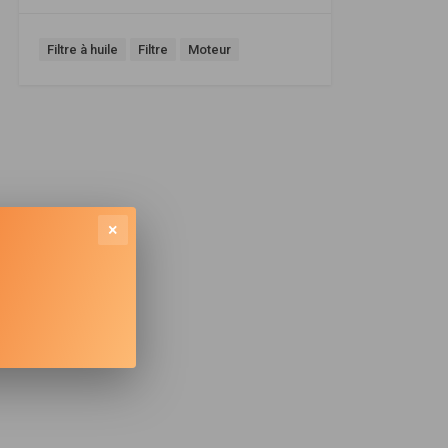
Filtre à huile
Filtre
Moteur
×