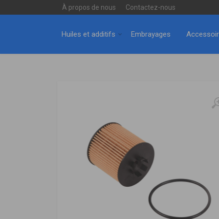
À propos de nous
Contactez-nous
Huiles et additifs
Embrayages
Accessoi