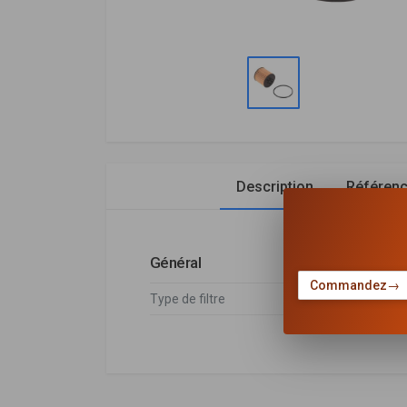
Description
Référen
Général
Commandez
→
Type de filtre
Cartouch
Audi
DÉSIGNATION
F
Audi
03C115562