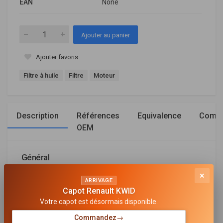
EAN
None
Ajouter au panier
Ajouter favoris
Filtre à huile
Filtre
Moteur
Description
Références
Equivalence
Compa
OEM
Général
×
TYPE DE FILTRE
ARRIVAGE
Cartouche filtrante
Capot Renault KWID
Votre capot est désormais disponible.
HAUTEUR [MM]
168
Commandez
→