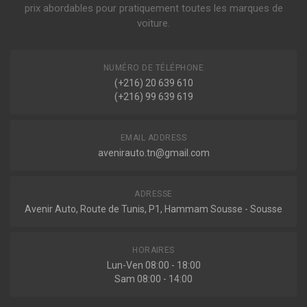
2.2 TD 101ch ( 09-1999 > en cours )
6011840125
,
A6011800109
,
A6011840125
,
6611803009
prix abordables pour pratiquement toutes les marques de
Filtre à huile
2.9 TD 4X4 120ch ( 01-1999 > en cours )
voiture.
Voir plus
OPEL
93156614
Jaguar
PEUGEOT
NUMÉRO DE TÉLÉPHONE
Sur commande
1109E8
(+216) 20 639 610
XF (CC9_)
(+216) 99 639 619
SSANGYONG
4.2 KOMPRESSOR 416ch ( 03-2008 > 04-2015 )
6011800109
,
6611803009
,
6611803109
,
6611803409
4.2 298ch ( 03-2008 > 04-2015 )
ADG02101
Filtre à huile
VAUXHALL
EMAIL ADDRESS
XK COUPÉ (QQ6_)
93156614
3.6 258ch ( 07-2007 > 07-2014 )
avenirauto.tn@gmail.com
4.2 XKR 416ch ( 03-2006 > 07-2014 )
XK DÉCAPOTABLE (QQ6_)
ADRESSE
4.2 XKR 416ch ( 03-2006 > 07-2014 )
Indisponible
Avenir Auto, Route de Tunis, P1, Hammam Sousse - Sousse
Land rover
02.18.031
HORAIRES
Filtre à huile
RANGE ROVER III (LM_)
Lun-Ven 08:00 - 18:00
4.2 4X4 396ch ( 05-2005 > 08-2012 )
Sam 08:00 - 14:00
4.4 4X4 306ch ( 05-2005 > 08-2012 )