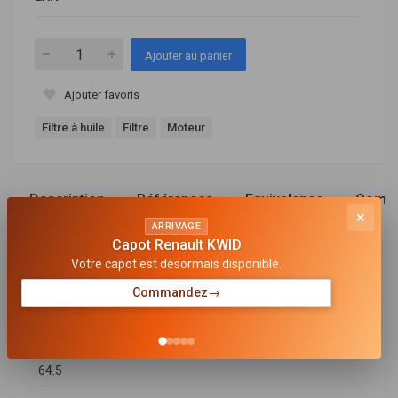
Ajouter au panier
Ajouter favoris
Filtre à huile
Filtre
Moteur
Description
Références
Equivalence
Compa
×
OEM
ARRIVAGE
Capot Renault KWID
Votre capot est désormais disponible.
Général
Commandez
→
LONGUEUR
83
DIAMETER EXTÉRIEUR
64.5