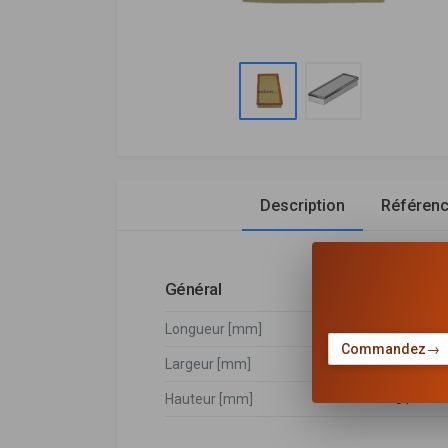
Description
Référen
Général
Longueur [mm]
346
Commandez
→
Largeur [mm]
177
Hauteur [mm]
51