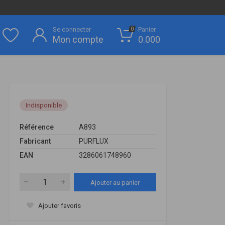
Se connecter
Panier
0
Mon compte
0.000
Indisponible
Référence
A893
Fabricant
PURFLUX
EAN
3286061748960
Ajouter au panier
Ajouter favoris