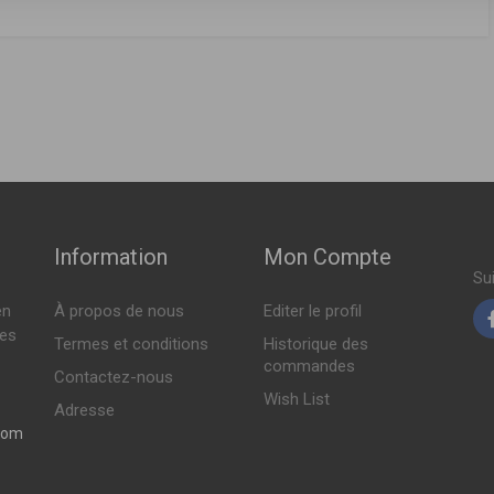
FABRICANT
PRIX
1989 > 06-1994 )
Indisponible
-1989 > 04-1994 )
 ( 05-1994 > 10-2000 )
Indisponible
 ( 05-1994 > 10-2000 )
Indisponible
1989 > 06-1994 )
Information
Mon Compte
-1991 > 04-1994 )
Su
en
À propos de nous
Editer le profil
 ( 05-1994 > 10-2000 )
tes
Termes et conditions
Historique des
 ( 05-1994 > 10-2000 )
commandes
Contactez-nous
Wish List
Adresse
com
1989 > 09-1999 )