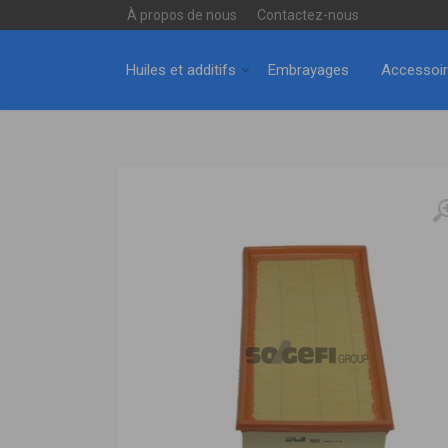
À propos de nous
Contactez-nous
Huiles et additifs
Embrayages
Accessoi