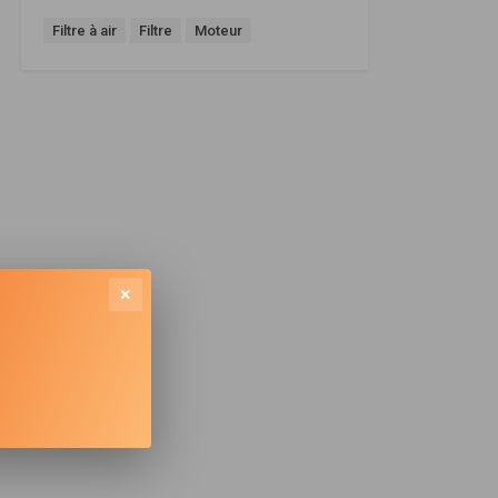
Filtre à air
Filtre
Moteur
×