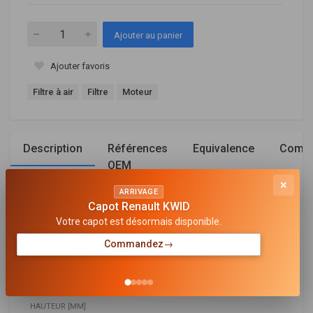
Ajouter au panier
Ajouter favoris
Filtre à air
Filtre
Moteur
Description
Références
Equivalence
Compa
OEM
×
ARRIVAGE
Capot Renault KWID
Général
Votre capot est désormais disponible.
LONGUEUR [MM]
Commandez
→
267
LARGEUR [MM]
103
HAUTEUR [MM]