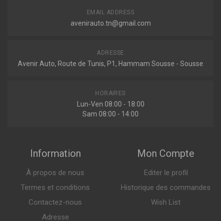
ELP3726
EMAIL ADDRESS
Filtre a air
avenirauto.tn@gmail.com
ADRESSE
Indisponible
Avenir Auto, Route de Tunis, P1, Hammam Sousse - Sousse
F233901
HORAIRES
Filtre à air
Lun-Ven 08:00 - 18:00
Sam 08:00 - 14:00
Sur commande
Information
Mon Compte
À propos de nous
Editer le profil
Termes et conditions
Historique des commandes
Contactez-nous
Wish List
Adresse