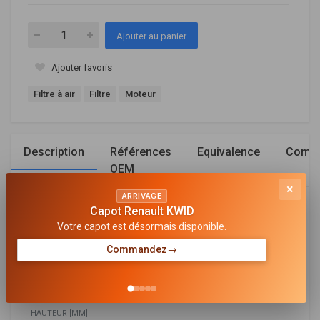
Ajouter au panier
Ajouter favoris
Filtre à air
Filtre
Moteur
Description
Références
Equivalence
Compa
OEM
×
ARRIVAGE
Capot Renault KWID
Général
Votre capot est désormais disponible.
LONGUEUR [MM]
Commandez
→
237
LARGEUR [MM]
141
HAUTEUR [MM]