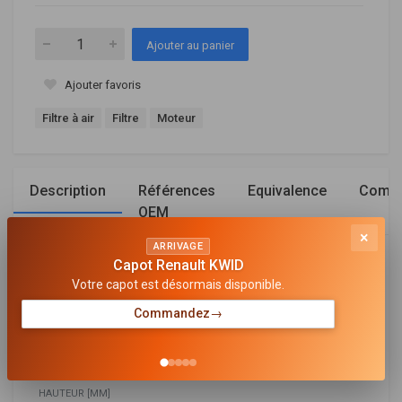
Ajouter au panier
Ajouter favoris
Filtre à air
Filtre
Moteur
Description
Références
Equivalence
Compa
OEM
×
ARRIVAGE
Capot Renault KWID
Général
Votre capot est désormais disponible.
LONGUEUR [MM]
Commandez
→
310
LARGEUR [MM]
112
HAUTEUR [MM]