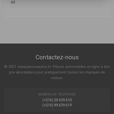
69
Citroën
30.166.00
Filtre a air
SAXO (S0, S1)
1.6 VTS 118ch ( 06-1996 > 09-2003 )
Peugeot
Contactez-nous
Indisponible
106 II (1)
1.6 S16 118ch ( 05-1996 > 07-2004 )
© 2021 www.piecesautos.tn: Pièces automobiles en ligne à des
ELP3642
prix abordables pour pratiquement toutes les marques de
Filtre a air
voiture.
NUMÉRO DE TÉLÉPHONE
Indisponible
(+216) 20 639 610
(+216) 99 639 619