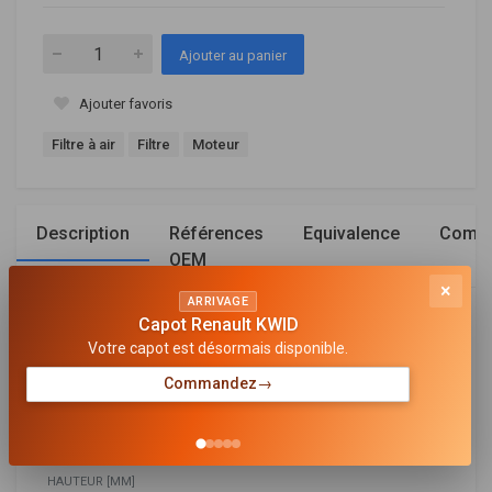
Ajouter au panier
Ajouter favoris
Filtre à air
Filtre
Moteur
Description
Références
Equivalence
Compa
OEM
×
ARRIVAGE
Capot Renault KWID
Général
Votre capot est désormais disponible.
LONGUEUR [MM]
Commandez
→
317
LARGEUR [MM]
262
HAUTEUR [MM]