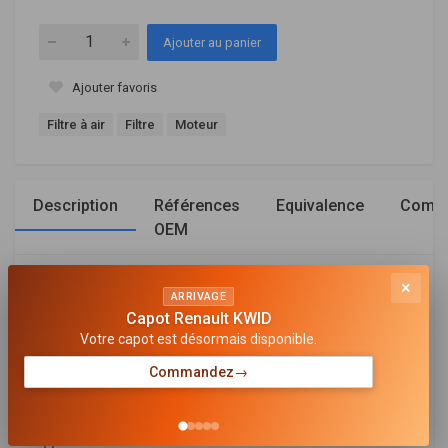
Ajouter au panier
Ajouter favoris
Filtre à air
Filtre
Moteur
Description
Références
Equivalence
Compa
OEM
×
Général
ARRIVAGE
Capot Renault KWID
LONGUEUR [MM]
Votre capot est désormais disponible.
211
Commandez
→
LARGEUR [MM]
133
HAUTEUR [MM]