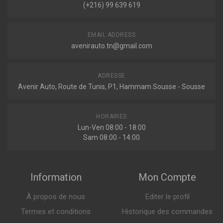
Voir plus
(+216) 99 639 619
FORTWO DÉCAPOTABLE (453)
0.9 BRABUS 109ch ( 07-2016 > en cours )
585454
EMAIL ADDRESS
0.9 90ch ( 09-2015 > en cours )
Filtre à air
Voir plus
avenirauto.tn@gmail.com
ADRESSE
Avenir Auto, Route de Tunis, P1, Hammam Sousse - Sousse
Indisponible
HORAIRES
F240201
Lun-Ven 08:00 - 18:00
Filtre à air
Sam 08:00 - 14:00
Information
Mon Compte
30.05 DT
À propos de nous
Editer le profil
F 026 400 595
Termes et conditions
Historique des commandes
Filtre à air