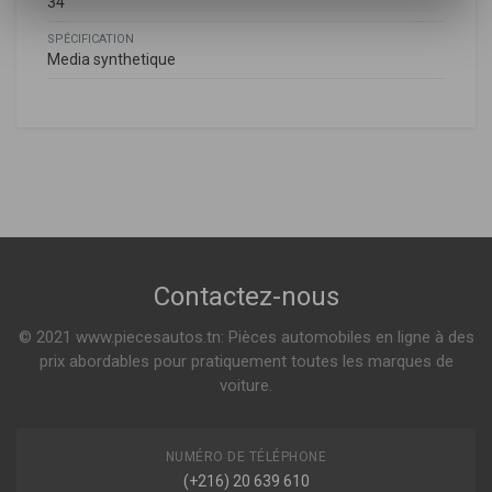
34
SPÉCIFICATION
Media synthetique
Nissan
NISSAN
P725
165463VD0A
Filtre a air
NOTE (E12)
1.5 DCI 90ch ( 06-2013 > en cours )
Indisponible
Contactez-nous
© 2021 www.piecesautos.tn: Pièces automobiles en ligne à des
FA-128S
prix abordables pour pratiquement toutes les marques de
Filtre à air
voiture.
NUMÉRO DE TÉLÉPHONE
(+216) 20 639 610
Indisponible