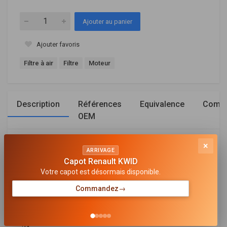
Ajouter au panier
Ajouter favoris
Filtre à air
Filtre
Moteur
Description
Références
Equivalence
Compa
OEM
×
Général
ARRIVAGE
Capot Renault KWID
LONGUEUR [MM]
Votre capot est désormais disponible.
203
Commandez
→
LARGEUR [MM]
190
HAUTEUR [MM]