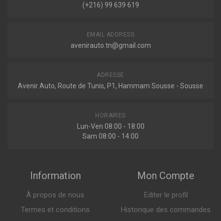
(+216) 99 639 619
Peugeot
P260
EMAIL ADDRESS
Filtre a air
206 3/5 PORTES (2A/C)
avenirauto.tn@gmail.com
1.6 16V 109ch ( 12-2000 > 04-2009 )
206 A TROIS VOLUMES
ADRESSE
1.6 16V 109ch ( 03-2007 > en cours )
21.413 DT
Avenir Auto, Route de Tunis, P1, Hammam Sousse - Sousse
206 CC (2D)
1.6 16V 109ch ( 09-2000 > 12-2007 )
F221001
HORAIRES
206 SW (2E/K)
Filtre à air
Lun-Ven 08:00 - 18:00
1.6 16V 109ch ( 07-2002 > en cours )
Sam 08:00 - 14:00
206+ (T3E)
1.6 16V 109ch ( 07-2010 > en cours )
307 (3A/C)
Sur commande
Information
Mon Compte
1.6 16V 109ch ( 08-2000 > 11-2007 )
1.6 BIOFLEX 109ch ( 09-2007 > 04-2009 )
À propos de nous
Editer le profil
307 BREAK (3E)
Termes et conditions
Historique des commandes
1.6 16V 109ch ( 03-2002 > 04-2008 )