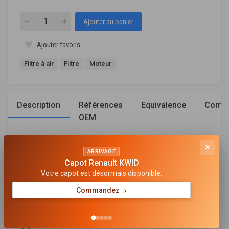
Ajouter au panier
Ajouter favoris
Filtre à air
Filtre
Moteur
Description
Références
Equivalence
Compa
OEM
×
Général
ARRIVAGE
Capot Renault KWID
LARGEUR [MM]
Votre capot est désormais disponible.
94
Commandez
→
LONGUEUR [MM]
426
HAUTEUR [MM]