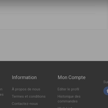
ABRICANT
PRIX
J
 11-2004 > 07-2007 )
J
,
9635629080
Indisponible
 11-2004 > 07-2007 )
Indisponible
Sur commande
000 > 09-2003 )
Information
Mon Compte
 08-2000 > 11-2007 )
Su
en
À propos de nous
Editer le profil
Sur commande
002 > 09-2003 )
tes
Termes et conditions
Historique des
 03-2002 > 04-2008 )
commandes
Contactez-nous
Indisponible