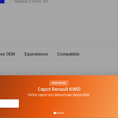
Hauteur 2 [mm] :
60
ces OEM
Equivalence
Compatible
ARRIVAGE
filtre
Capot Renault KWID
Votre capot est désormais disponible.