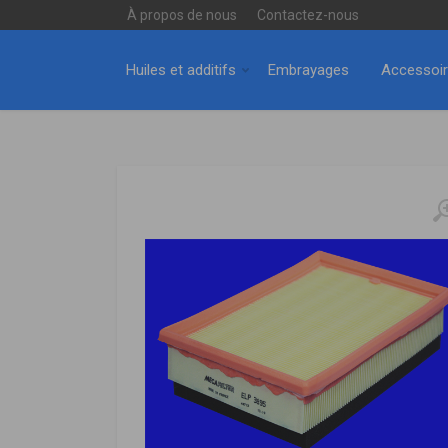
À propos de nous
Contactez-nous
Huiles et additifs
Embrayages
Accessoi