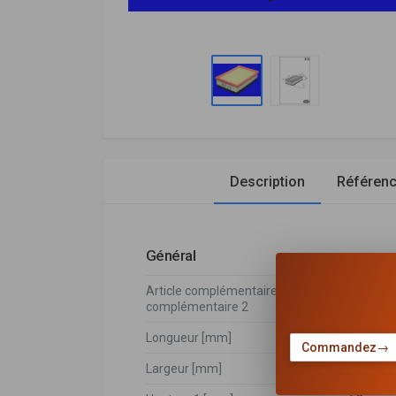
Description
Référen
Général
Article complémentaire / Info
avec pré
complémentaire 2
Longueur [mm]
242
Commandez
→
Largeur [mm]
168