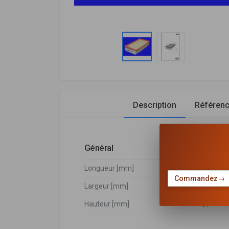
Description
Référen
Général
Longueur [mm]
282
Commandez
→
Largeur [mm]
159
Hauteur [mm]
57