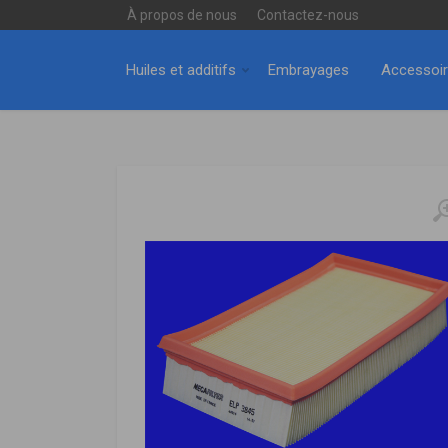
À propos de nous
Contactez-nous
Huiles et additifs
Embrayages
Accessoi