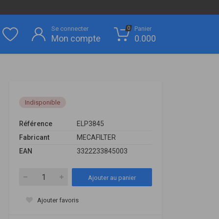
Se connecter
Panier
0
Mon compte
0.000
Indisponible
Référence
ELP3845
Fabricant
MECAFILTER
EAN
3322233845003
Ajouter au panier
Ajouter favoris