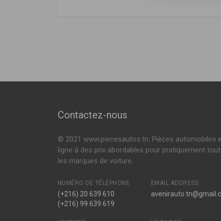
Renault
DÉSIGNATION
Renault
7701047478
A1096
AVANTIME (DE0_)
2.2 DCI 150ch (
Filtre a air
ESPACE III (JE0_)
2.2 DCI 130ch (
2.2 DCI 115ch (
30.324.00
Filtre a air
P324
Contactez-nous
Filtre a air
© 2021 www.piecesautos.tn: Pièces automobiles 
ligne à des prix abordables pour pratiquement tou
les marques de voiture.
NUMÉRO DE TÉLÉPHONE
EMAIL ADDRESS
(+216) 20 639 610
avenirauto.tn@gmail.
(+216) 99 639 619