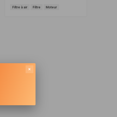
Filtre à air
Filtre
Moteur
×