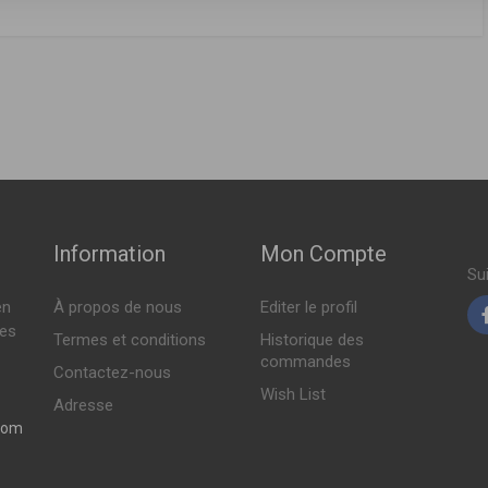
FABRICANT
PRIX
 05-2002 > 05-2003 )
Indisponible
 10-2000 > 10-2002 )
 07-2000 > 10-2002 )
Indisponible
Indisponible
Information
Mon Compte
Su
en
À propos de nous
Editer le profil
tes
Termes et conditions
Historique des
commandes
Contactez-nous
Wish List
Adresse
com