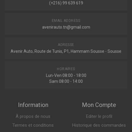
(+216) 99 639 619
20 106ch ( 08-1985 > 08-1986 )
Voir plus
R824
EMAIL ADDRESS
Filtre a air
Renault
avenirauto.tn@gmail.com
18 (134_)
1.6 TURBO 109ch ( 10-1980 > 09-1982 )
ADRESSE
1.6 TURBO 125ch ( 10-1982 > 07-1986 )
Avenir Auto, Route de Tunis, P1, Hammam Sousse - Sousse
Indisponible
Voir plus
18 BREAK (135_)
1.6 111ch ( 10-1983 > 09-1986 )
HORAIRES
F208101
1.6 TURBO 109ch ( 09-1982 > 07-1986 )
Lun-Ven 08:00 - 18:00
Filtre à air
Voir plus
Sam 08:00 - 14:00
19 I (B/C53_)
1.4 80ch ( 01-1988 > 12-1992 )
Information
Mon Compte
Sur commande
19 I CHAMADE (L53_)
1.4 78ch ( 07-1988 > 08-1990 )
À propos de nous
Editer le profil
19 II (B/C53_)
1.4 80ch ( 01-1992 > 12-1995 )
Termes et conditions
Historique des commandes