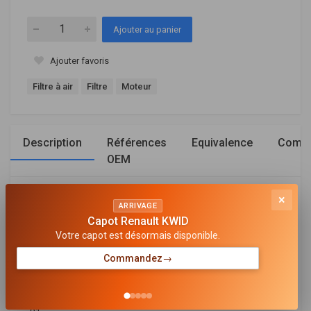
Ajouter au panier
Ajouter favoris
Filtre à air
Filtre
Moteur
Description
Références
Equivalence
Compa
OEM
×
Général
ARRIVAGE
Capot Renault KWID
DIAMÈTRE EXTÉRIEUR [MM]
Votre capot est désormais disponible.
126
Commandez
→
DIAMÈTRE INTÉRIEUR 1 [MM]
91
DIAMÈTRE INTÉRIEUR 2 [MM]