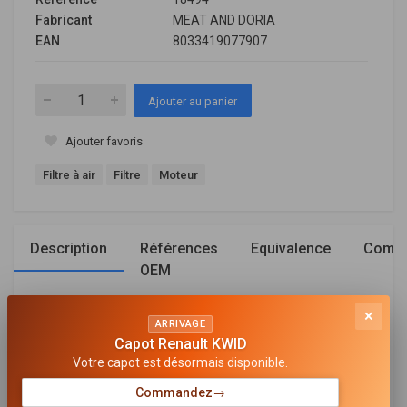
Fabricant
MEAT AND DORIA
EAN
8033419077907
Ajouter au panier
Ajouter favoris
Filtre à air
Filtre
Moteur
Description
Références
Equivalence
Compa
OEM
×
Général
ARRIVAGE
Capot Renault KWID
TYPE DE FILTRE
Votre capot est désormais disponible.
Cartouche filtrante
Commandez
→
LONGUEUR [MM]