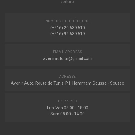
Filtre à air
voiture.
Voir plus
EQUUS / CENTENNIAL
4.5 265ch ( 10-1999 > 09-2003 )
NUMÉRO DE TÉLÉPHONE
(+216) 20 639 610
Indisponible
(+216) 99 639 619
Kia
RIO II (JB)
18383
EMAIL ADDRESS
1.4 16V 97ch ( 03-2005 > 12-2011 )
Filtre à air
1.6 CVVT 112ch ( 03-2005 > 12-2011 )
avenirauto.tn@gmail.com
RIO II A TROIS VOLUMES (JB)
1.4 16V 97ch ( 03-2005 > 12-2011 )
ADRESSE
1.6 16V 112ch ( 03-2005 > 12-2011 )
Avenir Auto, Route de Tunis, P1, Hammam Sousse - Sousse
Indisponible
HORAIRES
EAF00026M
Lun-Ven 08:00 - 18:00
Filtre à air
Sam 08:00 - 14:00