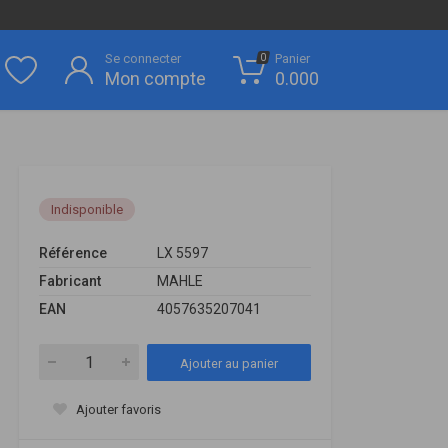
Se connecter
Panier
0
Mon compte
0.000
Indisponible
Référence
LX 5597
Fabricant
MAHLE
EAN
4057635207041
Ajouter au panier
Ajouter favoris