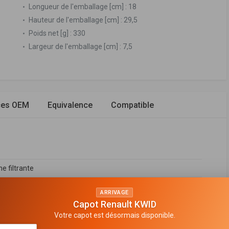
Longueur de l'emballage [cm] :
18
Hauteur de l'emballage [cm] :
29,5
Poids net [g] :
330
Largeur de l'emballage [cm] :
7,5
ces OEM
Equivalence
Compatible
e filtrante
ARRIVAGE
Capot Renault KWID
Votre capot est désormais disponible.