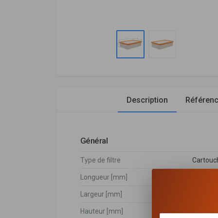
Description
Référen
Général
Type de filtre
Cartouch
Longueur [mm]
286
Largeur [mm]
168
Hauteur [mm]
70,3