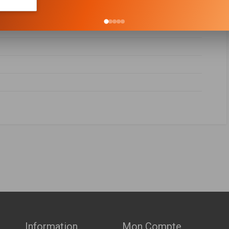
Mousse rigide
FABRICANT
PRIX
 160ch ( 10-2018 > en cours )
Indisponible
 200ch ( 10-2018 > en cours )
Indisponible
 160ch ( 01-2019 > en cours )
 200ch ( 01-2019 > en cours )
 160ch ( 01-2019 > en cours )
Information
Mon Compte