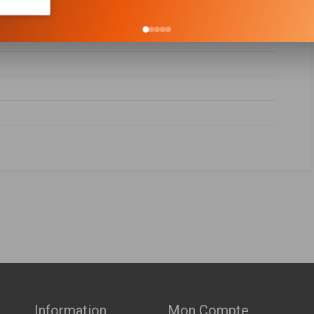
Mousse rigide
FABRICANT
PRIX
000940000
,
A0000900700
,
A0000940000
 09-2017 > 05-2020 )
165464JA1B
Indisponible
 190ch ( 09-2017 > 05-2020 )
Indisponible
h ( 09-2017 > en cours )
tic 190ch ( 09-2017 > en cours )
Indisponible
Information
Mon Compte