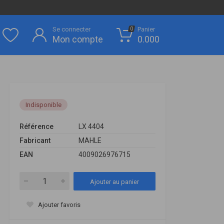
Se connecter
Panier
0
Mon compte
0.000
Indisponible
Référence
LX 4404
Fabricant
MAHLE
EAN
4009026976715
Ajouter au panier
Ajouter favoris