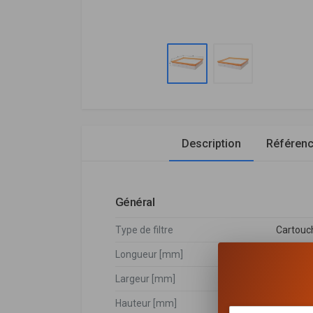
Description
Référen
Général
Type de filtre
Cartouch
Longueur [mm]
203,6
Largeur [mm]
256
Hauteur [mm]
50,3