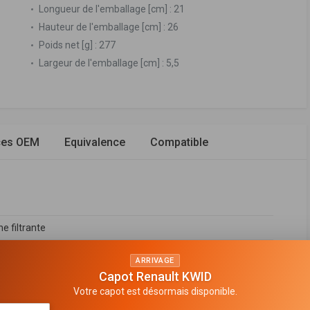
Longueur de l'emballage [cm] :
21
Hauteur de l'emballage [cm] :
26
Poids net [g] :
277
Largeur de l'emballage [cm] :
5,5
ces OEM
Equivalence
Compatible
e filtrante
ARRIVAGE
Capot Renault KWID
Votre capot est désormais disponible.