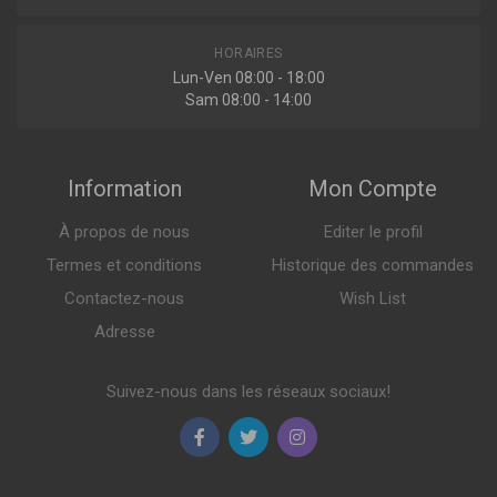
30.724.00
Filtre a air
HORAIRES
Lun-Ven 08:00 - 18:00
Sam 08:00 - 14:00
Indisponible
Information
Mon Compte
À propos de nous
Editer le profil
F247501
Filtre à air
Termes et conditions
Historique des commandes
Contactez-nous
Wish List
Adresse
Sur commande
Suivez-nous dans les réseaux sociaux!
1638024280
Filtre à air