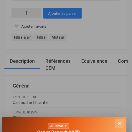
Ajouter au panier
Ajouter favoris
Filtre à air
Filtre
Moteur
Description
Références
Equivalence
Compa
OEM
Général
TYPE DE FILTRE
Cartouche filtrante
LONGUEUR [MM]
253
×
ARRIVAGE
LARGEUR [MM]