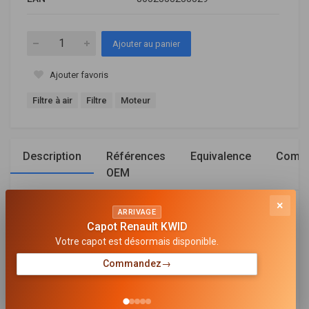
Ajouter au panier
Ajouter favoris
Filtre à air
Filtre
Moteur
Description
Références
Equivalence
Compa
OEM
×
Général
ARRIVAGE
Capot Renault KWID
Votre capot est désormais disponible.
LONGUEUR [MM]
297
Commandez
→
LARGEUR [MM]
176