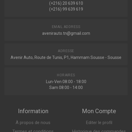
Sur commande
(+216) 20 639 610
(+216) 99 639 619
KA-1560
Filtre à air
EMAIL ADDRESS
avenirauto.tn@gmail.com
ADRESSE
Indisponible
Avenir Auto, Route de Tunis, P1, Hammam Sousse - Sousse
ELP9561
HORAIRES
Filtre à air
Lun-Ven 08:00 - 18:00
Sam 08:00 - 14:00
Indisponible
Information
Mon Compte
À propos de nous
Editer le profil
Termes et conditions
Historique des commandes