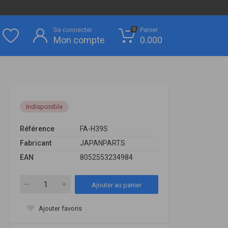
Se connecter
Panier
0
Mon compte
0.000
Indisponible
Référence
FA-H39S
Fabricant
JAPANPARTS
EAN
8052553234984
Ajouter au panier
Ajouter favoris