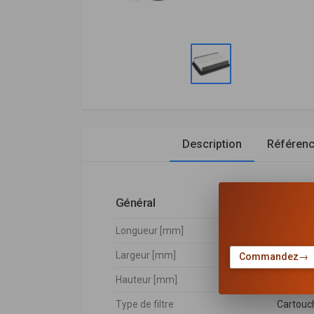
Description
Référen
Général
Longueur [mm]
244
Largeur [mm]
162
Commandez
→
Hauteur [mm]
53
Type de filtre
Cartouch