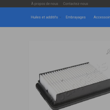
À propos de nous
Contactez-nous
Huiles et additifs
Embrayages
Accessoi