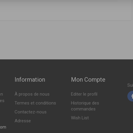
ABRICANT
PRIX
8113F2000AS
2014 > 12-2016 )
Sur commande
011 > 12-2015 )
Sur commande
014 > en cours )
13 > en cours )
Sur commande
015 > en cours )
Information
Mon Compte
012 > 12-2015 )
Su
en
À propos de nous
Editer le profil
Indisponible
tes
Termes et conditions
Historique des
commandes
Contactez-nous
Wish List
Adresse
com