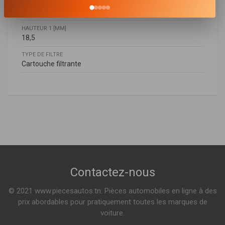
HAUTEUR [MM]
46
HAUTEUR 1 [MM]
18,5
TYPE DE FILTRE
Cartouche filtrante
Hyundai
HYUNDAI
28113G2100
,
28113G2700
IONIQ (AE)
1.6 GDI HYBRID 141ch ( 03-2016 > en cours )
KIA
28113G2100
Kia
Contactez-nous
NIRO (DE)
1.6 GDI HYBRID 141ch ( 09-2016 > 08-2022 )
© 2021 www.piecesautos.tn: Pièces automobiles en ligne à des
prix abordables pour pratiquement toutes les marques de
voiture.