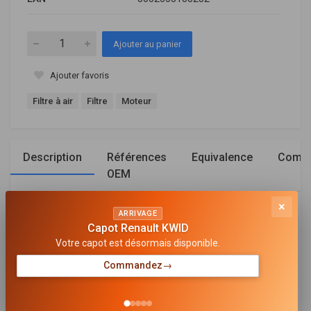
Ajouter au panier
Ajouter favoris
Filtre à air
Filtre
Moteur
Description
Références
Equivalence
Compa
OEM
×
Général
ARRIVAGE
Capot Renault KWID
Votre capot est désormais disponible.
LONGUEUR 1/LONGUEUR 2 [MM]
347 / 243
Commandez
→
LARGEUR [MM]
204