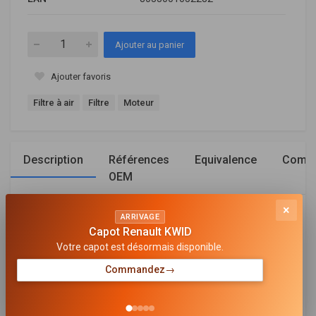
Ajouter au panier
Ajouter favoris
Filtre à air
Filtre
Moteur
Description
Références
Equivalence
Compa
OEM
×
Général
ARRIVAGE
Capot Renault KWID
Votre capot est désormais disponible.
LONGUEUR [MM]
237,4
Commandez
→
LARGEUR [MM]
140,4