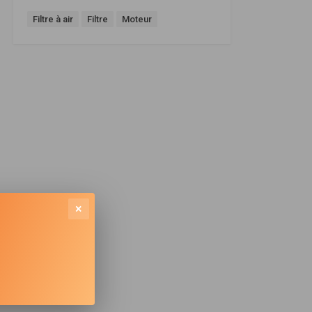
Filtre à air
Filtre
Moteur
×